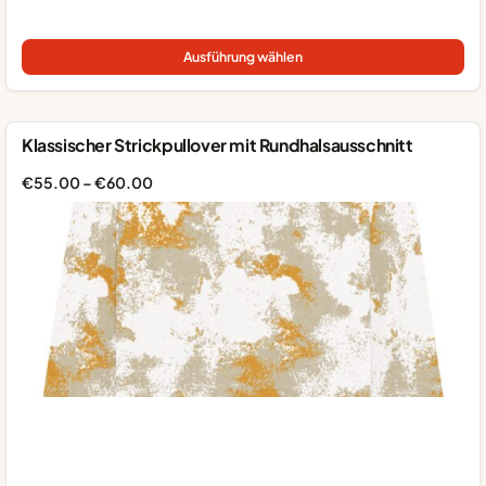
Die
Pro
Ausführung wählen
wei
me
Var
auf
Klassischer Strickpullover mit Rundhalsausschnitt
Die
Op
Preisspanne:
€
55.00
–
€
60.00
kö
€55.00
auf
bis
der
€60.00
Pro
gew
we
Die