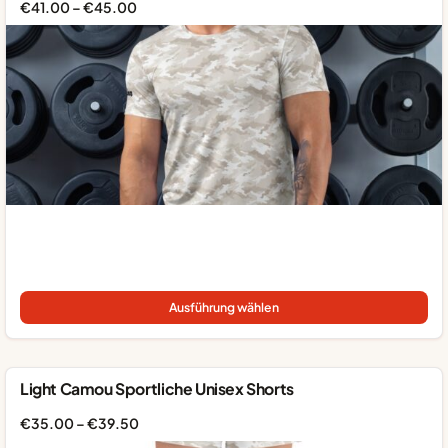
Op
Preisspanne:
€
41.00
–
€
45.00
kö
€41.00
auf
bis
der
€45.00
Pro
gew
we
Die
Pro
Ausführung wählen
wei
me
Var
auf
Light Camou Sportliche Unisex Shorts
Die
Op
Preisspanne:
€
35.00
–
€
39.50
kö
€35.00