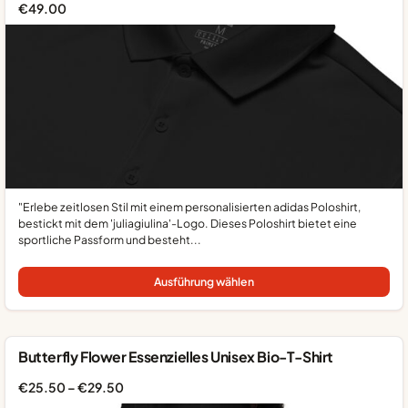
€
49.00
"Erlebe zeitlosen Stil mit einem personalisierten adidas Poloshirt,
bestickt mit dem 'juliagiulina'-Logo. Dieses Poloshirt bietet eine
sportliche Passform und besteht...
Die
Pro
Ausführung wählen
wei
me
Var
auf
Butterfly Flower Essenzielles Unisex Bio-T-Shirt
Die
Op
Preisspanne:
€
25.50
–
€
29.50
kö
€25.50