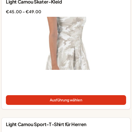
Light Camou Skater-Kleid
Die
Op
Preisspanne:
€
45.00
–
€
49.00
kö
€45.00
auf
bis
der
€49.00
Pro
gew
we
Die
Pro
Ausführung wählen
wei
me
Var
auf
Light Camou Sport-T-Shirt für Herren
Die