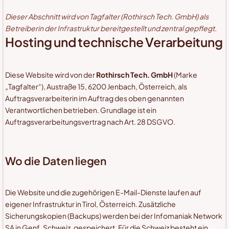
Dieser Abschnitt wird von Tagfalter (Rothirsch Tech. GmbH) als
Betreiberin der Infrastruktur bereitgestellt und zentral gepflegt.
Hosting und technische Verarbeitung
Diese Website wird von der
Rothirsch Tech. GmbH
(Marke
„Tagfalter“), Austraße 15, 6200 Jenbach, Österreich, als
Auftragsverarbeiterin im Auftrag des oben genannten
Verantwortlichen betrieben. Grundlage ist ein
Auftragsverarbeitungsvertrag nach Art. 28 DSGVO.
Wo die Daten liegen
Die Website und die zugehörigen E-Mail-Dienste laufen auf
eigener Infrastruktur in Tirol, Österreich. Zusätzliche
Sicherungskopien (Backups) werden bei der Infomaniak Network
SA in Genf, Schweiz, gespeichert. Für die Schweiz besteht ein