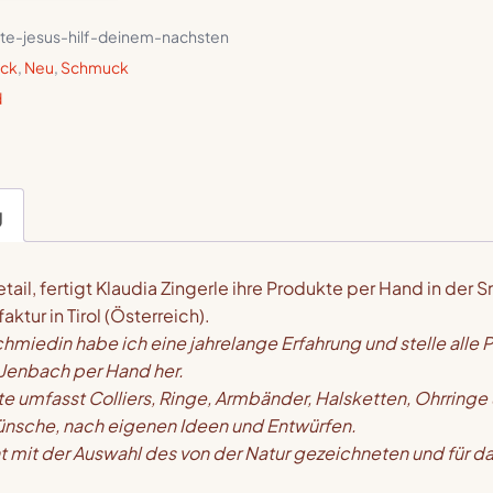
tte-jesus-hilf-deinem-nachsten
ck
,
Neu
,
Schmuck
d
g
etail, fertigt Klaudia Zingerle ihre Produkte per Hand in d
ktur in Tirol (Österreich).
hmiedin habe ich eine jahrelange Erfahrung und stelle alle 
 Jenbach per Hand her.
e umfasst Colliers, Ringe, Armbänder, Halsketten, Ohrring
ünsche, nach eigenen Ideen und Entwürfen.
t mit der Auswahl des von der Natur gezeichneten und für 