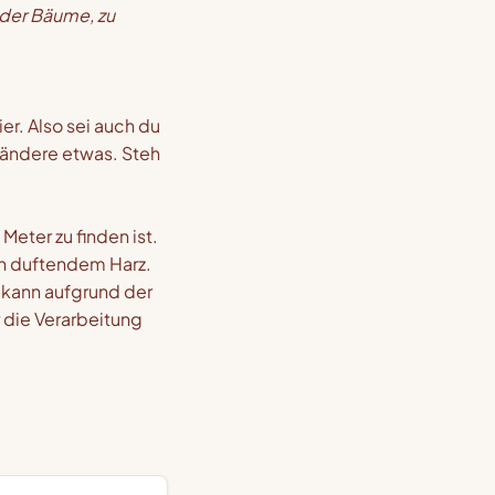
der Bäume, zu
r. Also sei auch du
n ändere etwas. Steh
Meter zu finden ist.
an duftendem Harz.
 kann aufgrund der
r die Verarbeitung