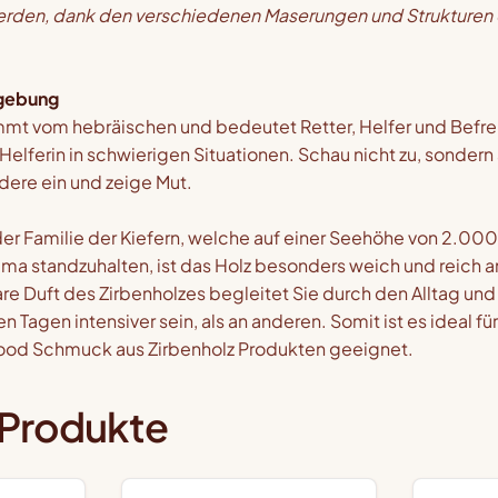
erden, dank den verschiedenen Maserungen und Strukturen 
sgebung
t vom hebräischen und bedeutet Retter, Helfer und Befreie
 Helferin in schwierigen Situationen. Schau nicht zu, sonder
dere ein und zeige Mut.
der Familie der Kiefern, welche auf einer Seehöhe von 2.000 
ma standzuhalten, ist das Holz besonders weich und reich 
e Duft des Zirbenholzes begleitet Sie durch den Alltag und
n Tagen intensiver sein, als an anderen. Somit ist es ideal fü
ood Schmuck aus Zirbenholz Produkten geeignet.
 Produkte