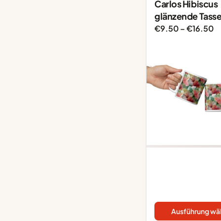
Carlos Hibiscus
glänzende Tass
P
€
9.50
–
€
16.50
€
bi
€
Ausführung wä