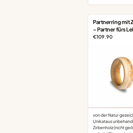
Partnerring mit 
– Partner fürs L
€
109.90
von der Natur gezei
Unikataus unbehan
Zirbenholz (nicht geö