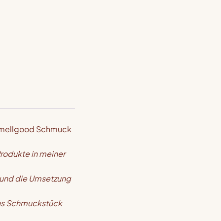
er Smellgood Schmuck
Produkte in meiner
e und die Umsetzung
das Schmuckstück