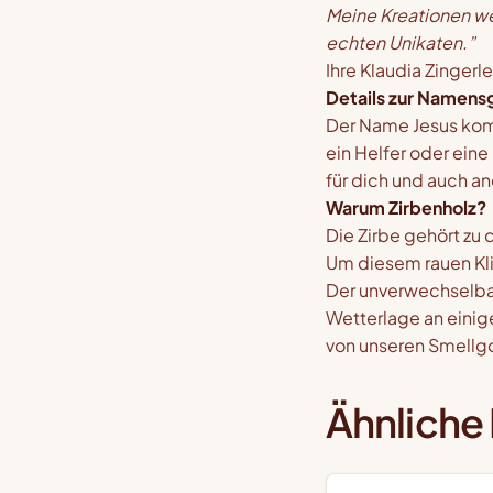
Meine Kreationen w
echten Unikaten.”
Ihre Klaudia Zingerle
Details zur Namen
Der Name Jesus komm
ein Helfer oder eine
für dich und auch an
Warum Zirbenholz?
Die Zirbe gehört zu 
Um diesem rauen Kli
Der unverwechselbar
Wetterlage an einige
von unseren Smellg
Ähnliche