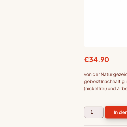
€
34.90
von der Natur gezei
gebeizt)nachhaltig 
(nickelfrei) und Zi
In de
Halskette
Jesus