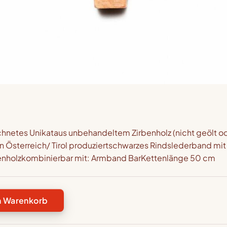
chnetes Unikataus unbehandeltem Zirbenholz (nicht geölt o
in Österreich/ Tirol produziertschwarzes Rindslederband mit
rbenholzkombinierbar mit: Armband BarKettenlänge 50 cm
n Warenkorb