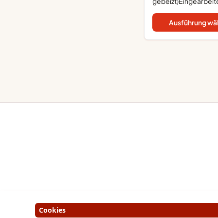
gebeizt)Eingearbeit
Zirkoniasteinnachhalt
Österreich/ Tirol
Ausführung wä
produziertRingbreit
bombiertRinggröss
Innenumfang...
Cookies