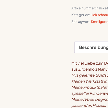
–
Artikelnummer:
halske
Hilf
Kategorien:
Holzschmu
deinem
Schlagwort:
Smellgoo
Nächsten!
Menge
Beschreibun
Mit viel Liebe zum D
aus Zirbenholz Manufa
“Als gelernte Goldsc
kleinen Werkstatt in
Meine Produktpalett
spezieller Kundenw
Meine Arbeit beginn
passenden Holzes.