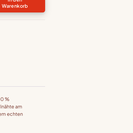
Warenkorb
d
rmeliges
x-
e
100 %
elnähte am
nem echten