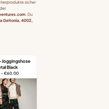
cherprodukte sicher
der
ventures.com
. Du
a Geitonia, 4002,
-Joggingshose
tal Black
Preisspanne:
–
€
60.00
€55.00
bis
€60.00