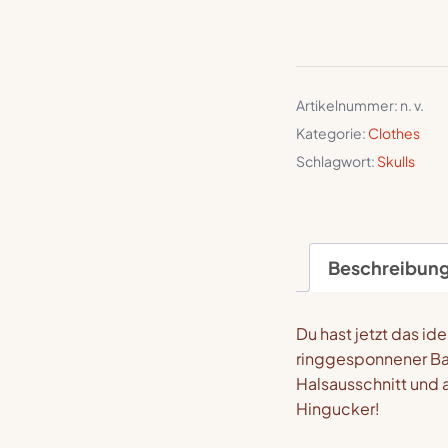
Artikelnummer:
n. v.
Kategorie:
Clothes
Schlagwort:
Skulls
Beschreibun
Du hast jetzt das i
ringgesponnener Ba
Halsausschnitt und 
Hingucker!