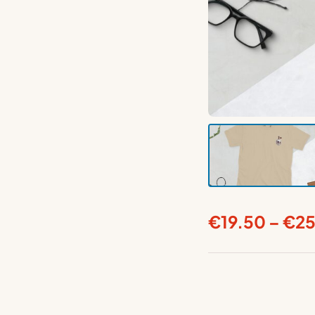
€
19.50
–
€
2