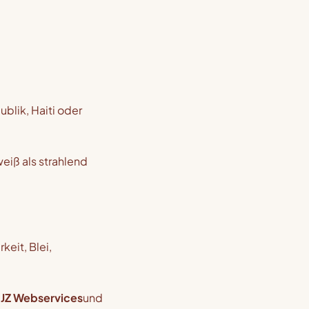
blik, Haiti oder
eiß als strahlend
eit, Blei,
)
JZ Webservices
und