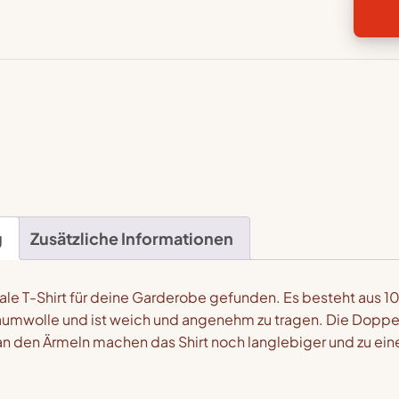
Swor
Kurzä
Unise
T-
Shirt
Meng
g
Zusätzliche Informationen
deale T-Shirt für deine Garderobe gefunden. Es besteht aus 
umwolle und ist weich und angenehm zu tragen. Die Dopp
an den Ärmeln machen das Shirt noch langlebiger und zu ei