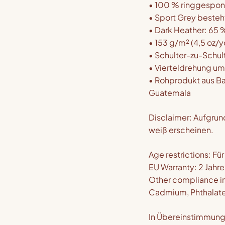
• 100 % ringgespo
• Sport Grey beste
• Dark Heather: 65 
• 153 g/m² (4,5 oz/y
• Schulter-zu-Schul
• Vierteldrehung um 
• Rohprodukt aus Ba
Guatemala
Disclaimer: Aufgrun
weiß erscheinen.
Age restrictions: F
EU Warranty: 2 Jahre
Other compliance in
Cadmium, Phthalat
In Übereinstimmung