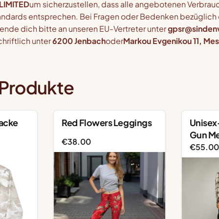
LIMITED
um sicherzustellen, dass alle angebotenen Verbrau
andards entsprechen. Bei Fragen oder Bedenken bezüglich 
ende dich bitte an unseren EU-Vertreter unter
gpsr@sinden
hriftlich unter
6200 Jenbach
oder
Markou Evgenikou 11, Mes
 Produkte
acke
Red Flowers Leggings
Unisex
Gun Me
€
38.00
€
55.00