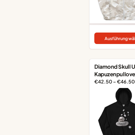
Ausführung wä
Diamond Skull 
Kapuzenpullove
€
42.50
–
€
46.50