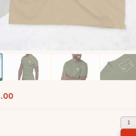
Preisspanne:
5.00
€19.50
bis
Skull
€25.00
&