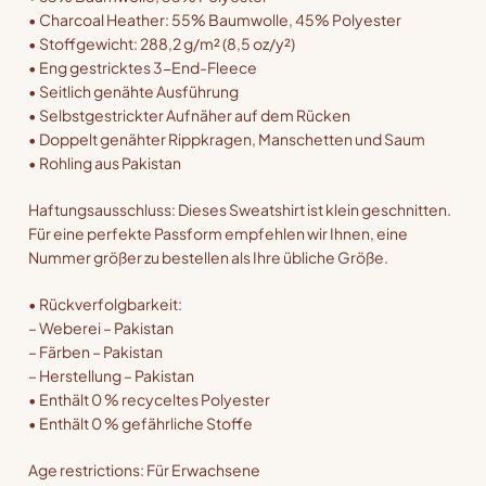
• Charcoal Heather: 55% Baumwolle, 45% Polyester
• Stoffgewicht: 288,2 g/m² (8,5 oz/y²)
• Eng gestricktes 3-End-Fleece
• Seitlich genähte Ausführung
• Selbstgestrickter Aufnäher auf dem Rücken
• Doppelt genähter Rippkragen, Manschetten und Saum
• Rohling aus Pakistan
Haftungsausschluss: Dieses Sweatshirt ist klein geschnitten.
Für eine perfekte Passform empfehlen wir Ihnen, eine
Nummer größer zu bestellen als Ihre übliche Größe.
• Rückverfolgbarkeit:
– Weberei – Pakistan
– Färben – Pakistan
– Herstellung – Pakistan
• Enthält 0 % recyceltes Polyester
• Enthält 0 % gefährliche Stoffe
Age restrictions: Für Erwachsene