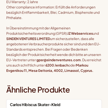
EU Warranty: 2 Jahre
Other compliance information: Erfüllt die Anforderungen
bezüglich Entflammbarkeit, Blei, Cadmium, Bisphenole und
Phthalate.
In Übereinstimmung mit der Allgemeinen
Produktsicherheitsverordnung (GPSR)
JZ Webservices
und
SINDEN VENTURES LIMITED
um sicherzustellen, dass alle
angebotenen Verbraucherprodukte sicher sind und den EU-
Standards entsprechen. Bei Fragen oder Bedenken
bezüglich der Produktsicherheit wende dich bitte an unseren
EU-Vertreter unter
gpsr@sindenventures.com
. Du erreichst
uns auch schriftlich unter
6200 Jenbach
oder
Markou
Evgenikou 11, Mesa Geitonia, 4002, Limassol, Cyprus.
Ähnliche Produkte
Carlos Hibiscus Skater-Kleid