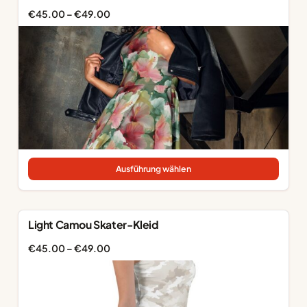
Preisspanne:
€
45.00
–
€
49.00
€45.00
bis
€49.00
Dieses
Produk
Ausführung wählen
weist
mehre
Varian
auf.
Light Camou Skater-Kleid
Die
Optio
Preisspanne:
€
45.00
–
€
49.00
könne
€45.00
auf
bis
der
€49.00
Produk