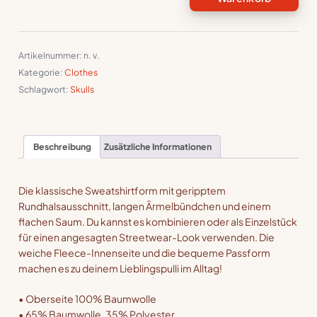
Unisex-
Premium-
Pullover
Menge
Artikelnummer:
n. v.
Kategorie:
Clothes
Schlagwort:
Skulls
Beschreibung
Zusätzliche Informationen
Die klassische Sweatshirtform mit geripptem
Rundhalsausschnitt, langen Ärmelbündchen und einem
flachen Saum. Du kannst es kombinieren oder als Einzelstück
für einen angesagten Streetwear-Look verwenden. Die
weiche Fleece-Innenseite und die bequeme Passform
machen es zu deinem Lieblingspulli im Alltag!
• Oberseite 100% Baumwolle
• 65% Baumwolle, 35% Polyester