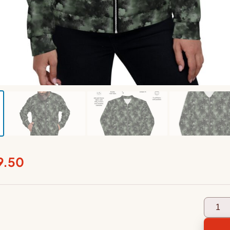
Preisspanne:
9.50
€56.50
bis
Unise
€59.50
Bomb