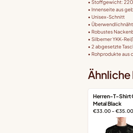
• Stoffgewicht: 220
• Innenseite aus ge
• Unisex-Schnitt
• Überwendlichnäh
• Robustes Nacken
• Silberner YKK-Rei
• 2 abgesetzte Tas
• Rohprodukte aus 
Ähnliche
Herren-T-Shirt
Metal Black
€
33.00
–
€
35.0