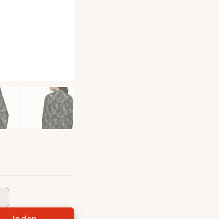
x
erjacke
In den