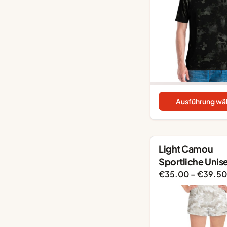
Ausführung wä
Light Camou
Sportliche Unis
Shorts
€
35.00
–
€
39.50