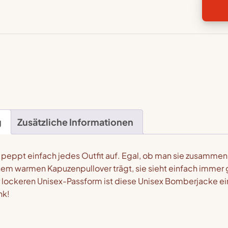
Dark
Gree
Metal
Meng
g
Zusätzliche Informationen
eppt einfach jedes Outfit auf. Egal, ob man sie zusammen
inem warmen Kapuzenpullover trägt, sie sieht einfach immer 
r lockeren Unisex-Passform ist diese Unisex Bomberjacke ei
nk!