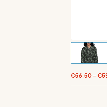
€
56.50
–
€
5