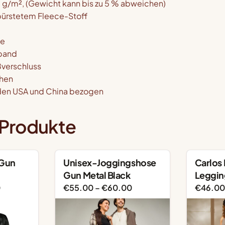
 g/m², (Gewicht kann bis zu 5 % abweichen)
bürstetem Fleece-Stoff
te
band
ßverschluss
chen
den USA und China bezogen
 Produkte
 Gun
Unisex-Joggingshose
Carlos
Gun Metal Black
Leggin
Preisspanne:
Preisspanne:
0
€
55.00
–
€
60.00
€
46.00
€33.00
€55.00
bis
bis